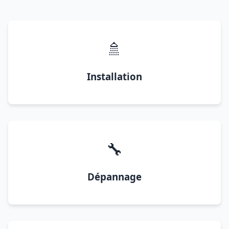
🚿
Installation
🔧
Dépannage