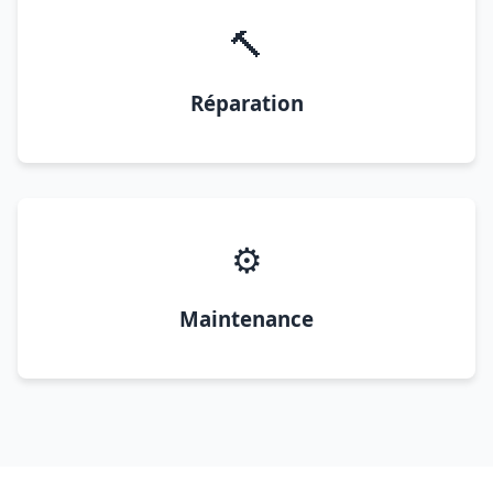
🔨
Réparation
⚙️
Maintenance