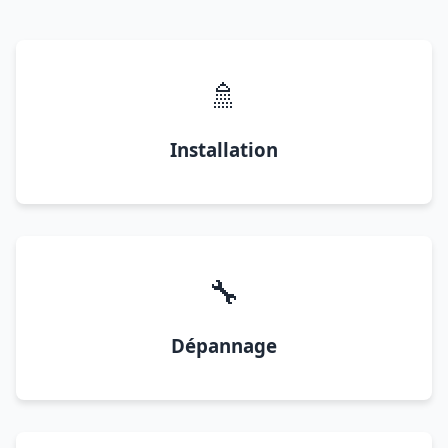
🚿
Installation
🔧
Dépannage