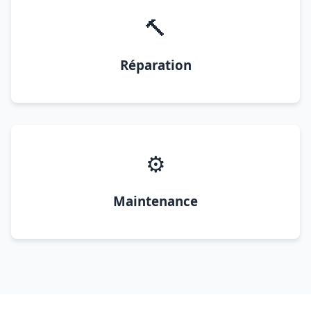
🔨
Réparation
⚙️
Maintenance