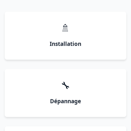
🚿
Installation
🔧
Dépannage