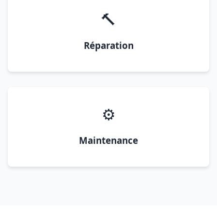
🔨
Réparation
⚙️
Maintenance