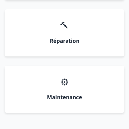
🔨
Réparation
⚙️
Maintenance