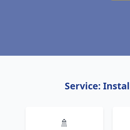
Service: Inst
🚿