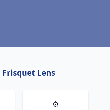
 Frisquet Lens
⚙️