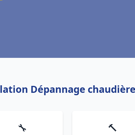
allation Dépannage chaudière
🔧
🔨