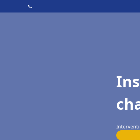
📞
In
cha
Interventi