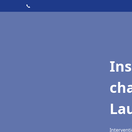
📞
In
cha
Lau
Interventi