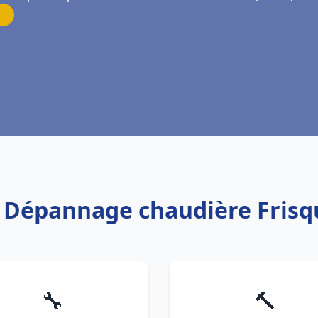
on Dépannage chaudière Frisq
🔧
🔨