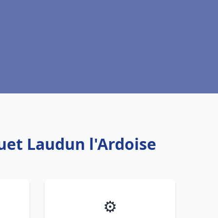
uet Laudun l'Ardoise
⚙️