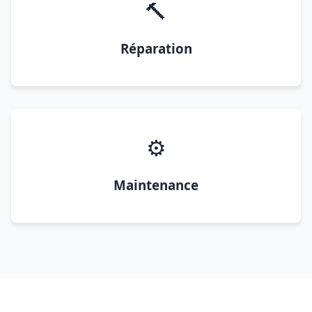
🔨
Réparation
⚙️
Maintenance