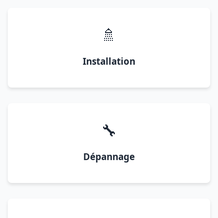
🚿
Installation
🔧
Dépannage