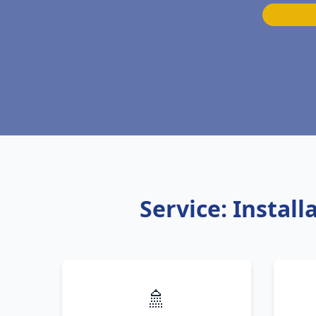
Service: Instal
🚿