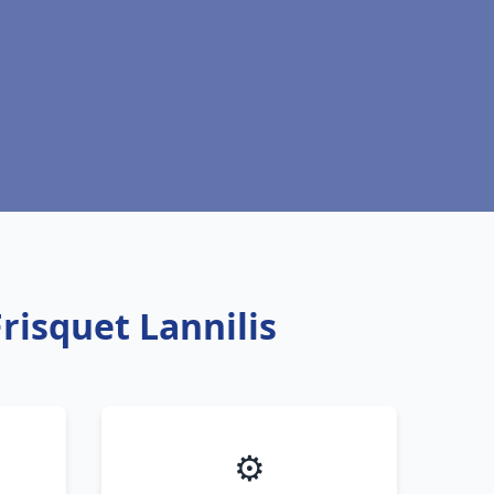
risquet Lannilis
⚙️