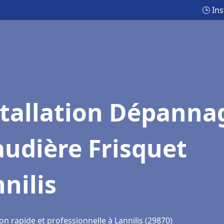
🕒 In
stallation Dépanna
udière Frisquet
nilis
on rapide et professionnelle à Lannilis (29870)