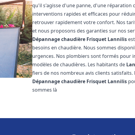
qu'il s'agisse d'une panne, d'une réparation 
interventions rapides et efficaces pour rédui
retrouver rapidement votre confort. Nos tari
et nous proposons des garanties sur nos ser
Dépannage chaudière Frisquet
Lannilis
est
besoins en chaudière. Nous sommes disponib
urgences. Nos plombiers sont formés pour in
modèles de chaudières. Les habitants de
Lan
fiers de nos nombreux avis clients satisfaits.
Dépannage chaudière Frisquet
Lannilis
pou
sommes là