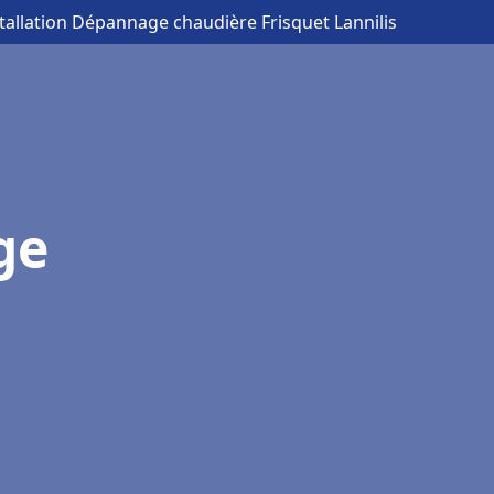
stallation Dépannage chaudière Frisquet Lannilis
ge