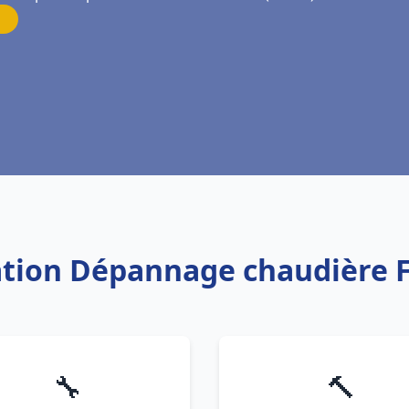
lation Dépannage chaudière F
🔧
🔨