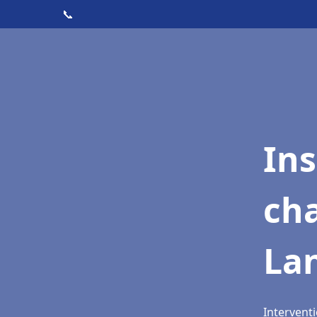
📞
In
cha
Lan
Interventi