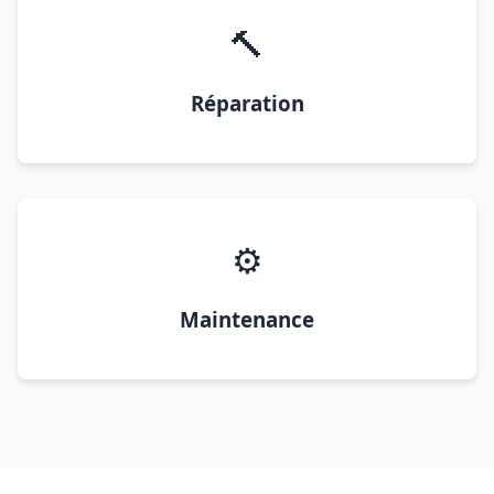
🔨
Réparation
⚙️
Maintenance