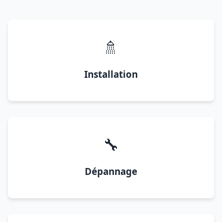
🚿
Installation
🔧
Dépannage