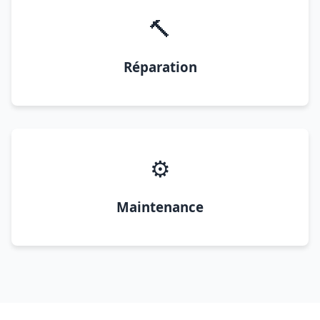
🔨
Réparation
⚙️
Maintenance