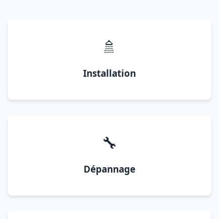
🚿
Installation
🔧
Dépannage