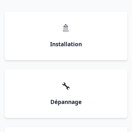
🚿
Installation
🔧
Dépannage