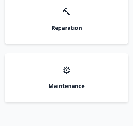
🔨
Réparation
⚙️
Maintenance