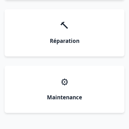
🔨
Réparation
⚙️
Maintenance