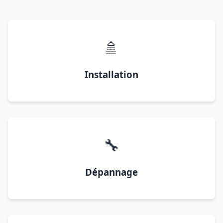
🚿
Installation
🔧
Dépannage