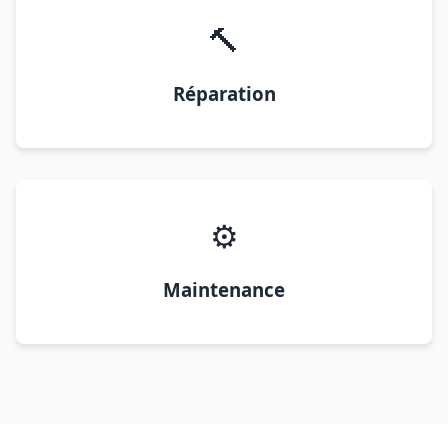
🔨
Réparation
⚙️
Maintenance