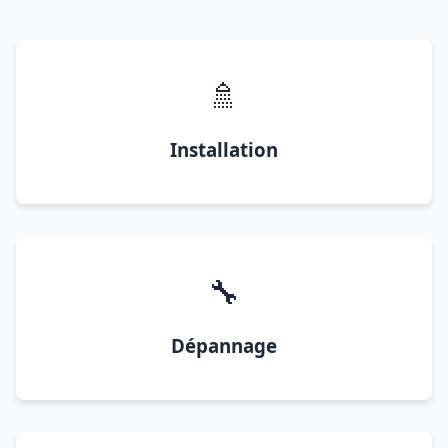
🚿
Installation
🔧
Dépannage