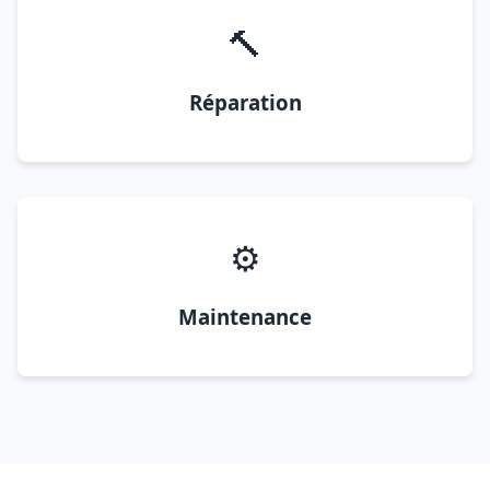
🔨
Réparation
⚙️
Maintenance