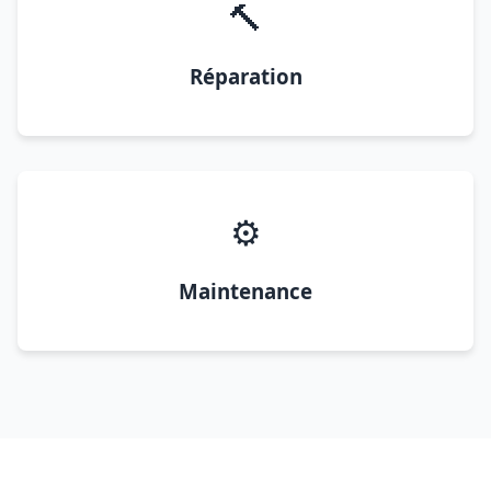
🔨
Réparation
⚙️
Maintenance