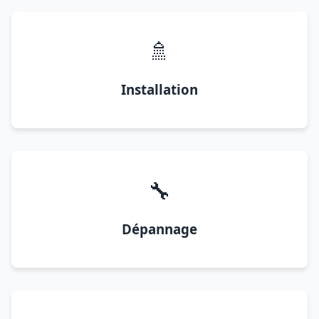
🚿
Installation
🔧
Dépannage