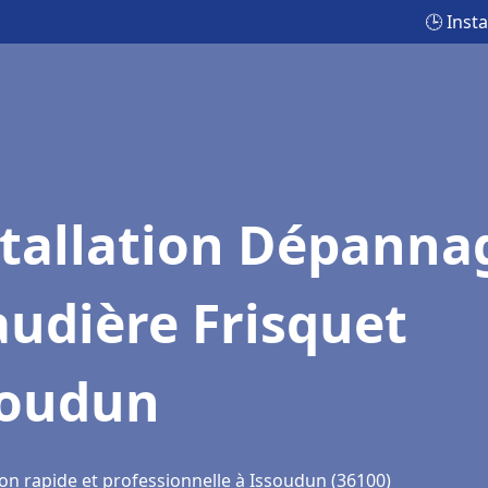
🕒 Inst
stallation Dépanna
udière Frisquet
soudun
ion rapide et professionnelle à Issoudun (36100)