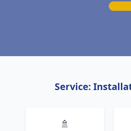
Service: Instal
🚿