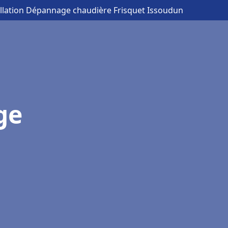
allation Dépannage chaudière Frisquet Issoudun
ge