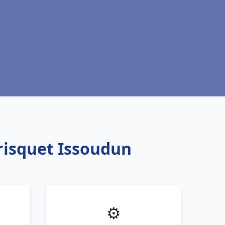
risquet Issoudun
⚙️