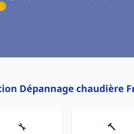
lation Dépannage chaudière F
🔧
🔨