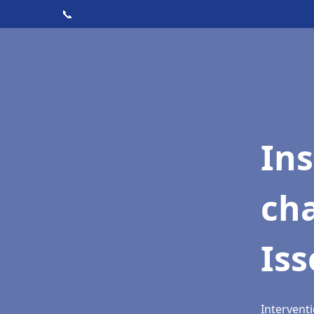
📞
In
cha
Is
Intervent