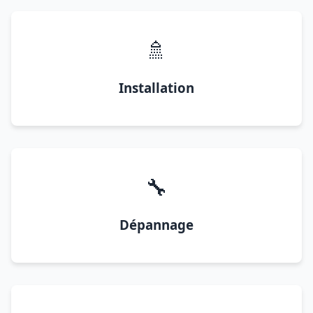
🚿
Installation
🔧
Dépannage