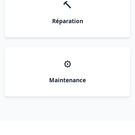
🔨
Réparation
⚙️
Maintenance