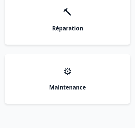
🔨
Réparation
⚙️
Maintenance