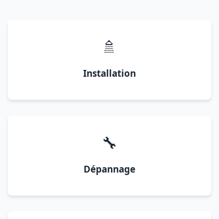
🚿
Installation
🔧
Dépannage