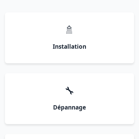
🚿
Installation
🔧
Dépannage