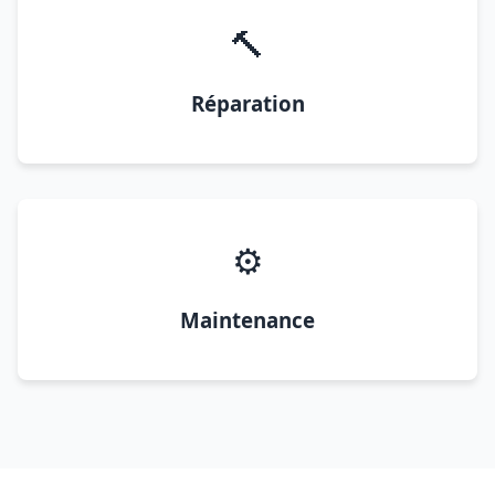
🔨
Réparation
⚙️
Maintenance