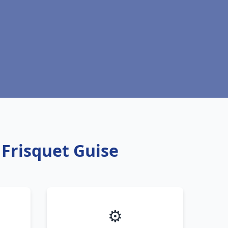
 Frisquet Guise
⚙️