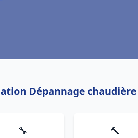
llation Dépannage chaudière
🔧
🔨