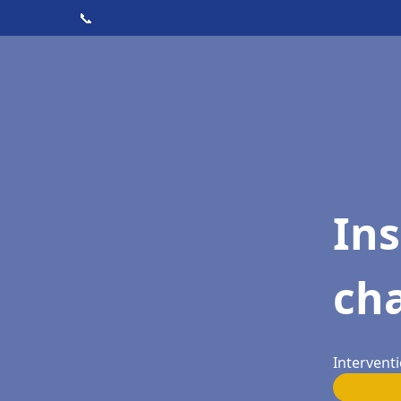
📞
In
cha
Interventi