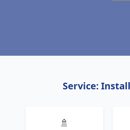
Service: Insta
🚿