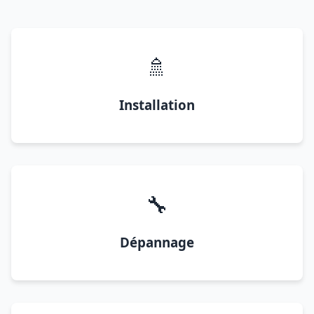
🚿
Installation
🔧
Dépannage