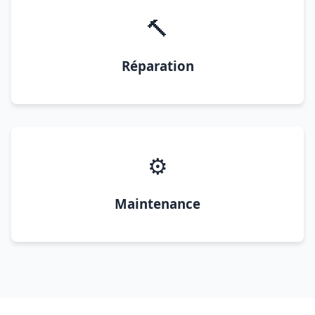
🔨
Réparation
⚙️
Maintenance