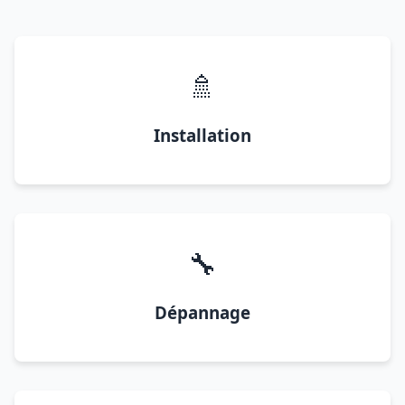
🚿
Installation
🔧
Dépannage