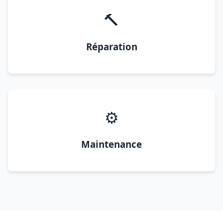
🔨
Réparation
⚙️
Maintenance