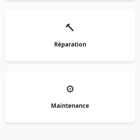
🔨
Réparation
⚙️
Maintenance