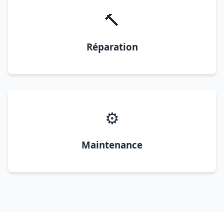
🔨
Réparation
⚙️
Maintenance