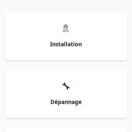
🚿
Installation
🔧
Dépannage