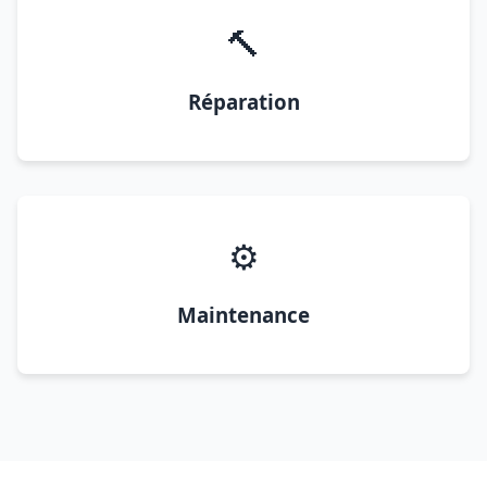
🔨
Réparation
⚙️
Maintenance