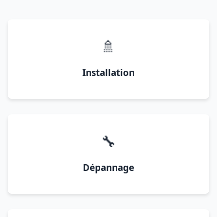
🚿
Installation
🔧
Dépannage