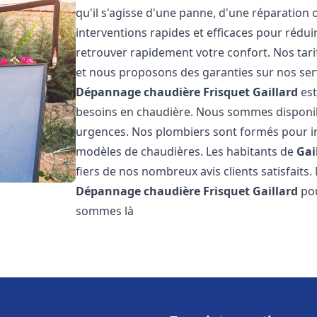
qu'il s'agisse d'une panne, d'une réparation 
interventions rapides et efficaces pour rédui
retrouver rapidement votre confort. Nos tari
et nous proposons des garanties sur nos ser
Dépannage chaudière Frisquet
Gaillard
est
besoins en chaudière. Nous sommes disponib
urgences. Nos plombiers sont formés pour in
modèles de chaudières. Les habitants de
Gai
fiers de nos nombreux avis clients satisfaits.
Dépannage chaudière Frisquet
Gaillard
pou
sommes là