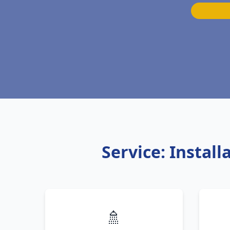
Service: Instal
🚿