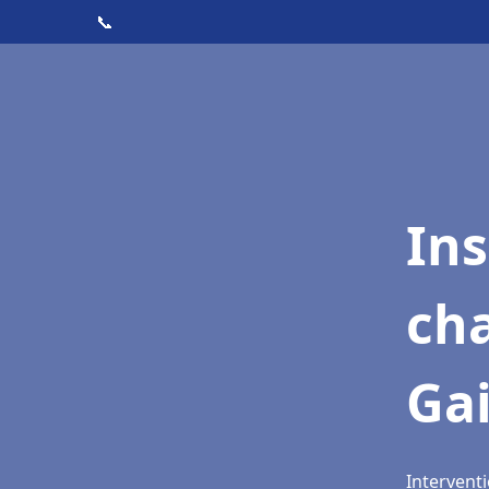
📞
In
cha
Gai
Interventi