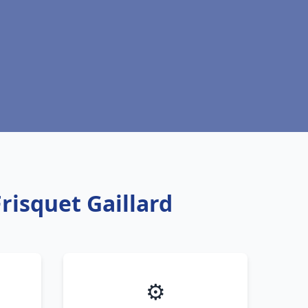
risquet Gaillard
⚙️