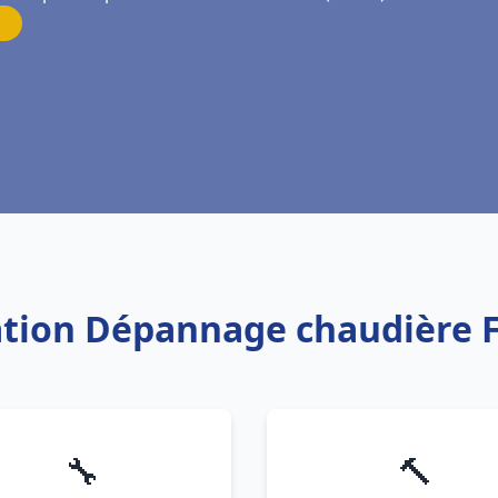
lation Dépannage chaudière F
🔧
🔨