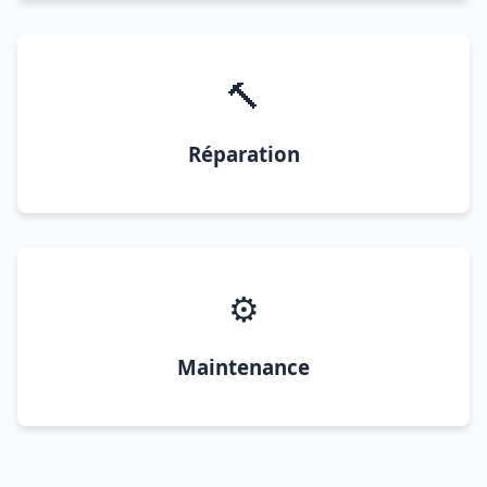
🔨
Réparation
⚙️
Maintenance