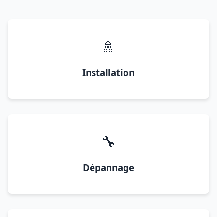
🚿
Installation
🔧
Dépannage