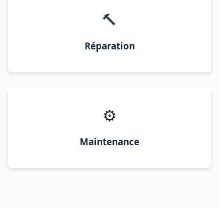
🔨
Réparation
⚙️
Maintenance