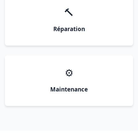
🔨
Réparation
⚙️
Maintenance