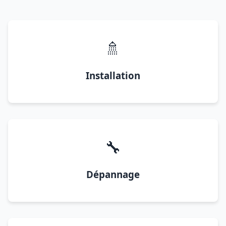
🚿
Installation
🔧
Dépannage