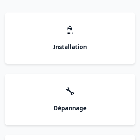
🚿
Installation
🔧
Dépannage