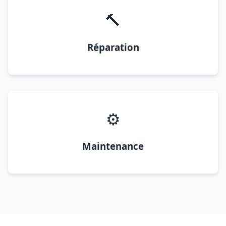
🔨
Réparation
⚙️
Maintenance