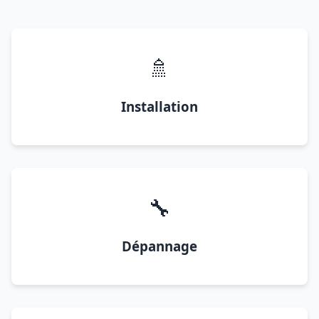
🚿
Installation
🔧
Dépannage