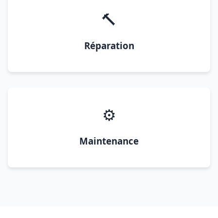
🔨
Réparation
⚙️
Maintenance