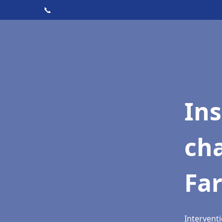
📞
In
cha
Far
Interventi