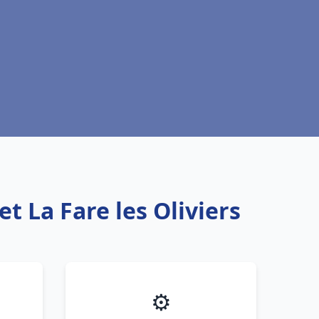
t La Fare les Oliviers
⚙️