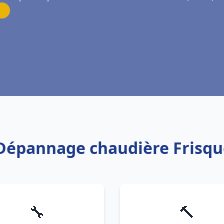
 Dépannage chaudière Frisque
🔧
🔨