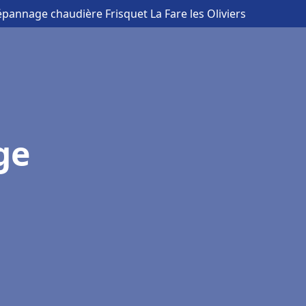
Dépannage chaudière Frisquet La Fare les Oliviers
ge