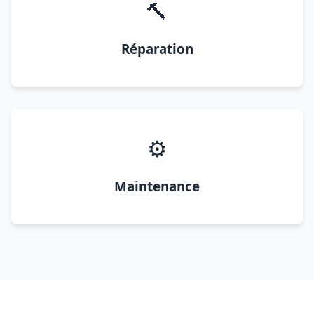
🔨
Réparation
⚙️
Maintenance