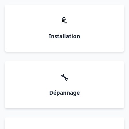
🚿
Installation
🔧
Dépannage