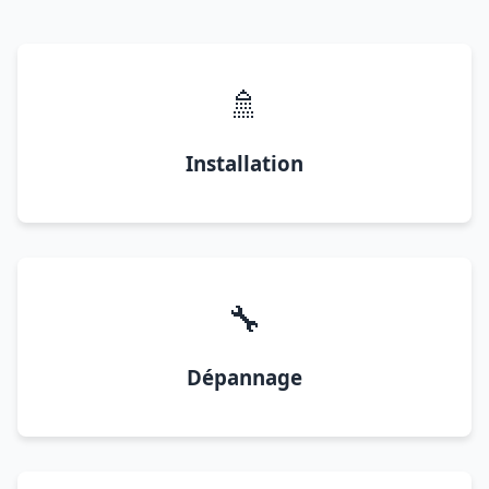
🚿
Installation
🔧
Dépannage