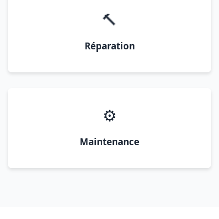
🔨
Réparation
⚙️
Maintenance