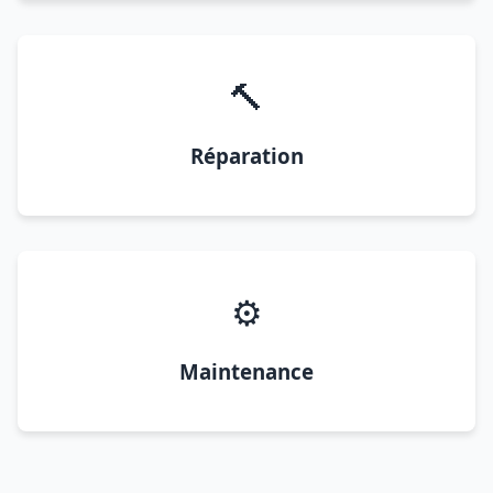
🔨
Réparation
⚙️
Maintenance