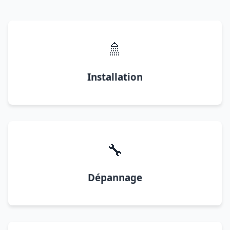
🚿
Installation
🔧
Dépannage