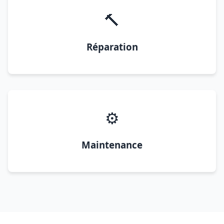
🔨
Réparation
⚙️
Maintenance