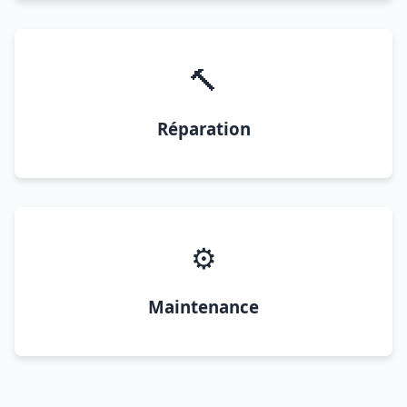
🔨
Réparation
⚙️
Maintenance