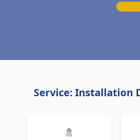
Service: Installatio
🚿