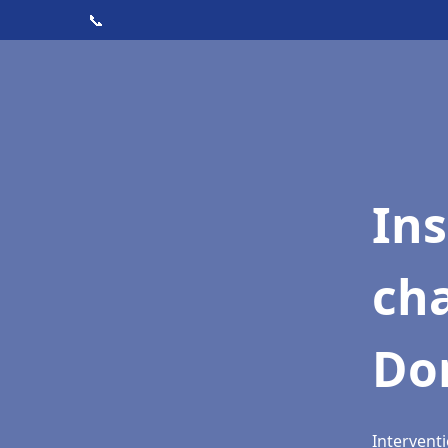
📞
In
cha
Do
Intervent