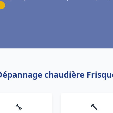
n Dépannage chaudière Frisq
🔧
🔨