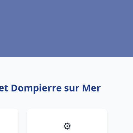
uet Dompierre sur Mer
⚙️