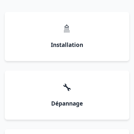
🚿
Installation
🔧
Dépannage