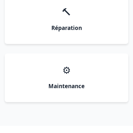
🔨
Réparation
⚙️
Maintenance