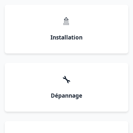
🚿
Installation
🔧
Dépannage