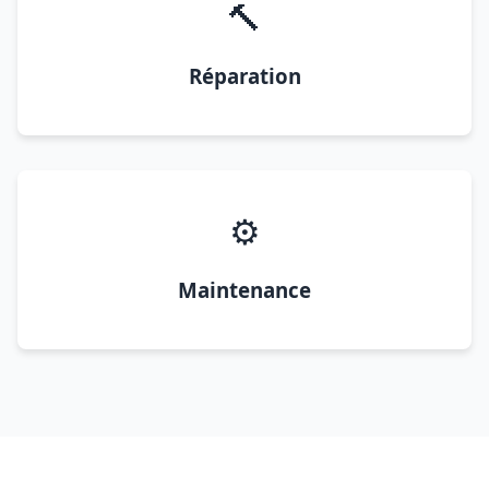
🔨
Réparation
⚙️
Maintenance