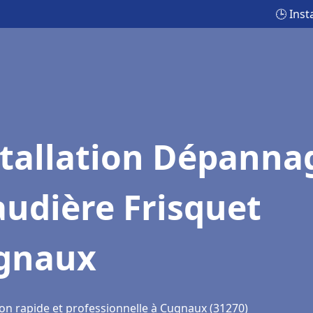
🕒 Ins
stallation Dépanna
udière Frisquet
gnaux
ion rapide et professionnelle à Cugnaux (31270)