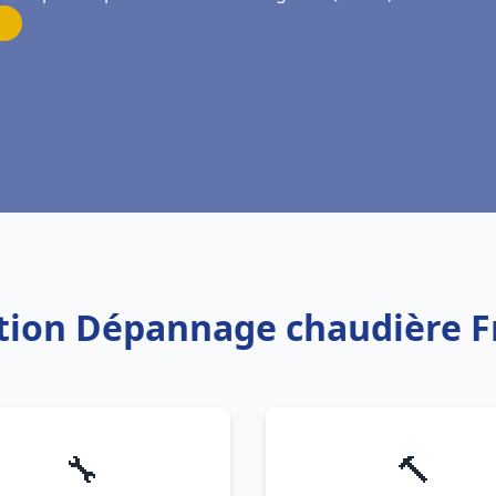
lation Dépannage chaudière 
🔧
🔨