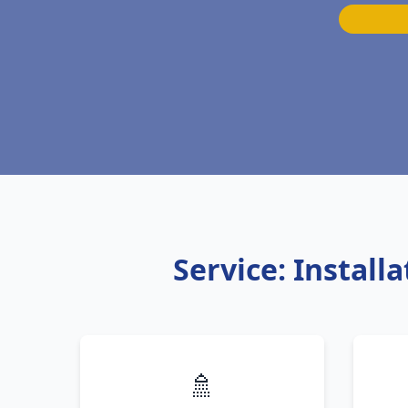
Service: Instal
🚿