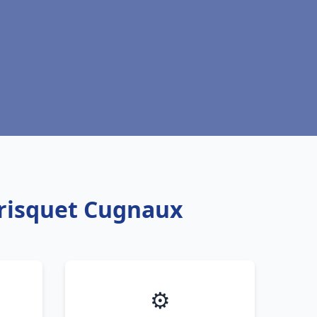
Frisquet Cugnaux
⚙️