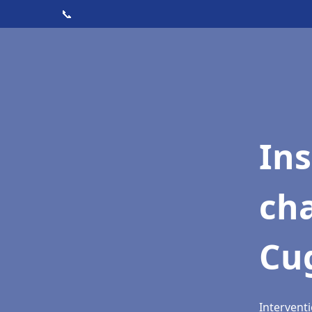
📞
In
cha
Cu
Intervent