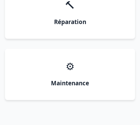
🔨
Réparation
⚙️
Maintenance