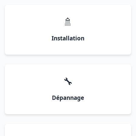
🚿
Installation
🔧
Dépannage