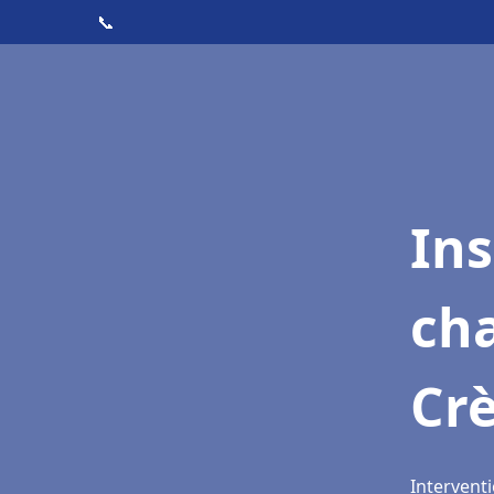
📞
In
cha
Cr
Interventi