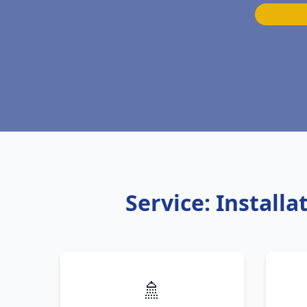
Service: Install
🚿