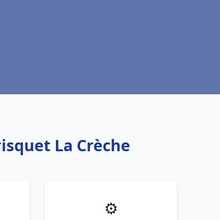
risquet La Crèche
⚙️