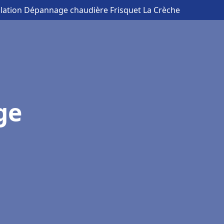
allation Dépannage chaudière Frisquet La Crèche
ge