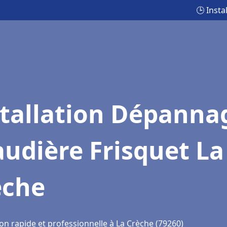
🕒 Inst
stallation Dépanna
udière Frisquet La
èche
on rapide et professionnelle à La Crèche (79260)