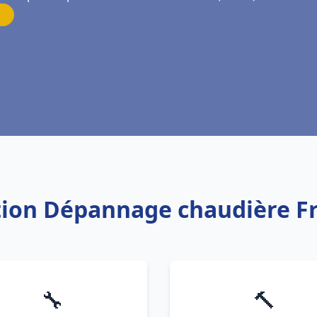
ation Dépannage chaudière F
🔧
🔨