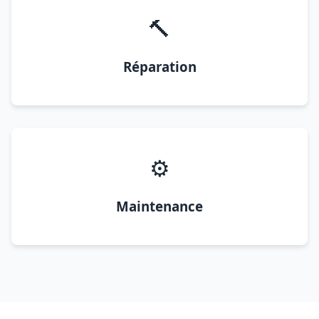
🔨
Réparation
⚙️
Maintenance