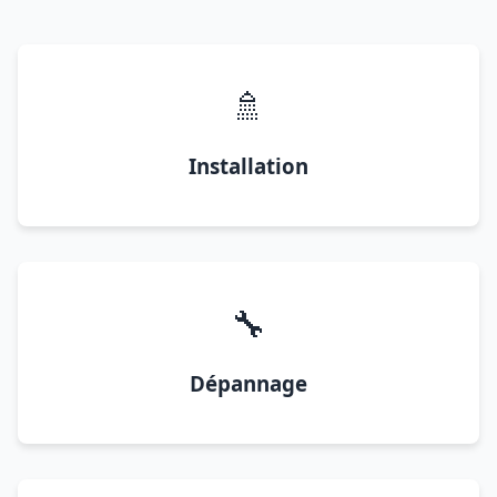
🚿
Installation
🔧
Dépannage