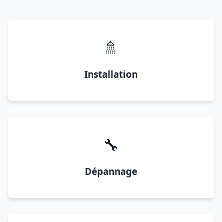
🚿
Installation
🔧
Dépannage