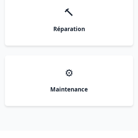
🔨
Réparation
⚙️
Maintenance