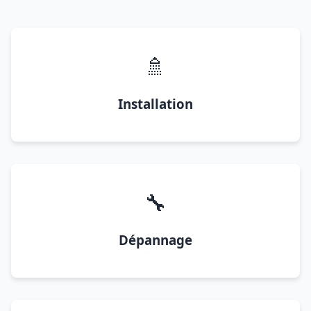
🚿
Installation
🔧
Dépannage