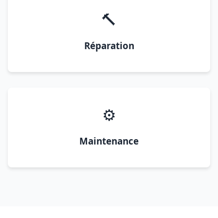
🔨
Réparation
⚙️
Maintenance