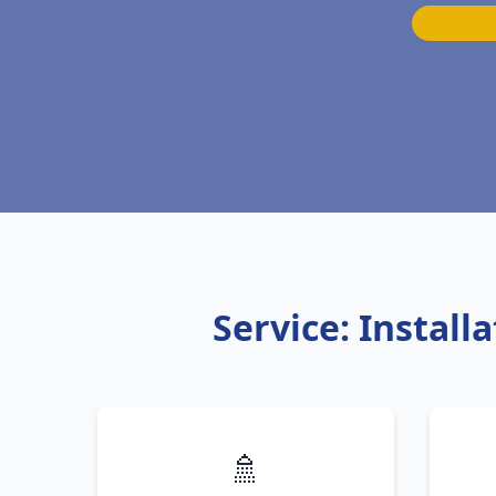
Service: Instal
🚿