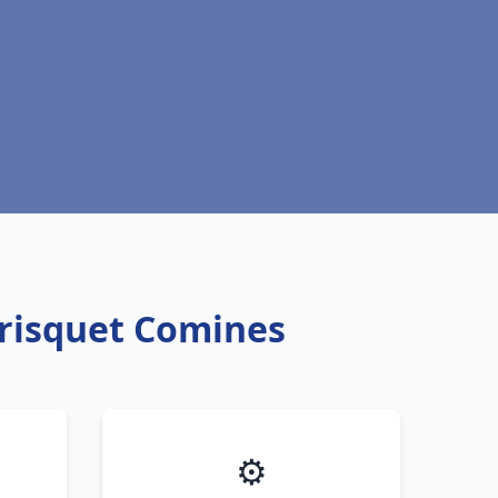
Frisquet Comines
⚙️