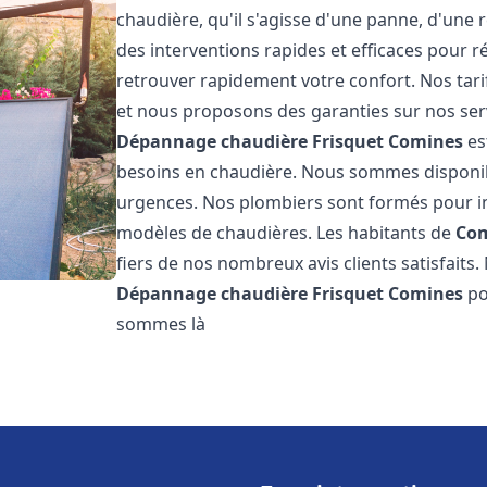
chaudière, qu'il s'agisse d'une panne, d'une 
des interventions rapides et efficaces pour r
retrouver rapidement votre confort. Nos tari
et nous proposons des garanties sur nos ser
Dépannage chaudière Frisquet
Comines
es
besoins en chaudière. Nous sommes disponib
urgences. Nos plombiers sont formés pour in
modèles de chaudières. Les habitants de
Co
fiers de nos nombreux avis clients satisfaits.
Dépannage chaudière Frisquet
Comines
po
sommes là