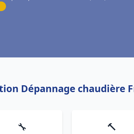
lation Dépannage chaudière 
🔧
🔨