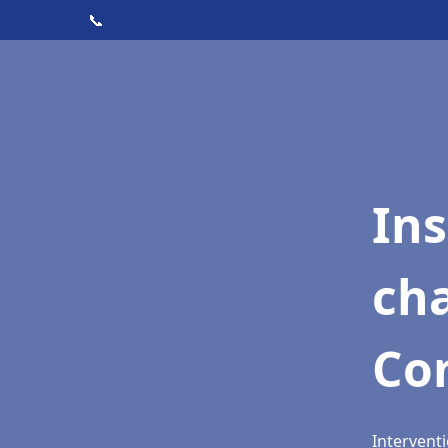
📞
In
cha
Co
Intervent