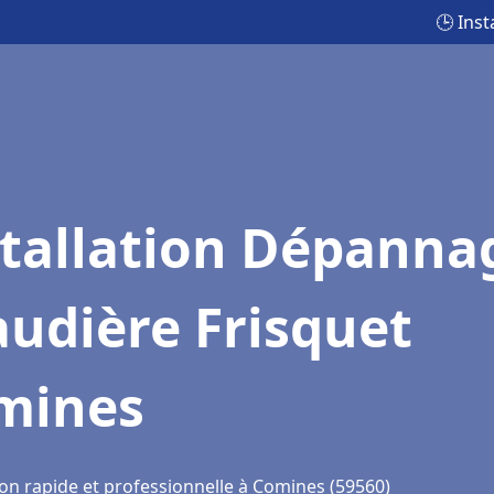
🕒 Ins
stallation Dépanna
udière Frisquet
mines
ion rapide et professionnelle à Comines (59560)