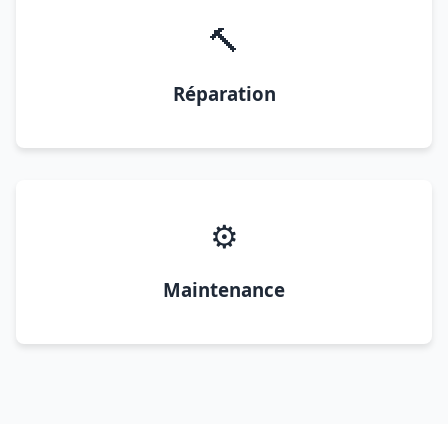
🔨
Réparation
⚙️
Maintenance