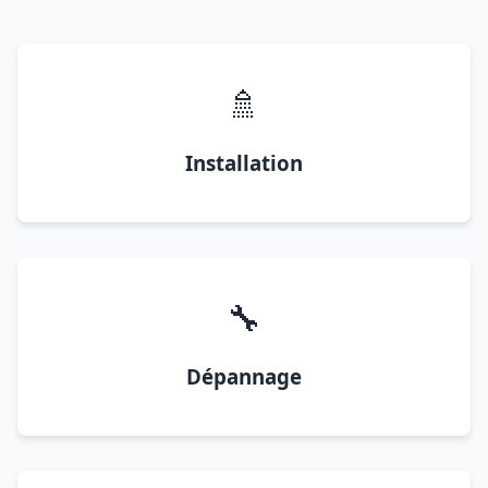
🚿
Installation
🔧
Dépannage