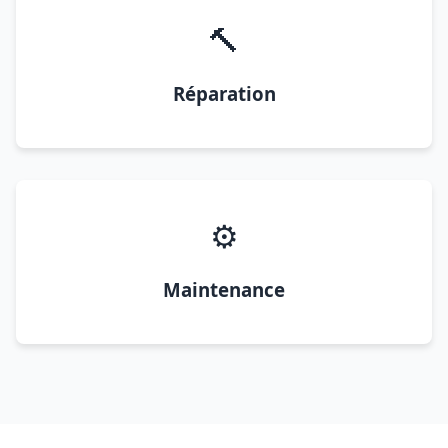
🔨
Réparation
⚙️
Maintenance