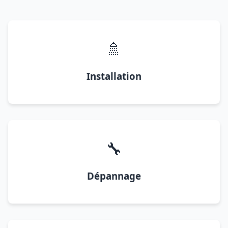
🚿
Installation
🔧
Dépannage