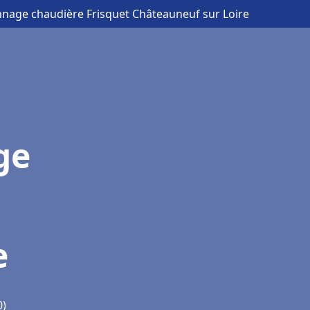
annage chaudière Frisquet Châteauneuf sur Loire
ge
e
0)