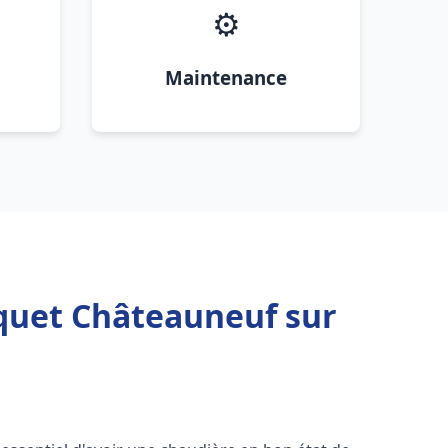
⚙️
Maintenance
squet Châteauneuf sur