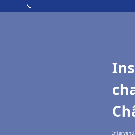
📞
In
cha
Ch
Intervent