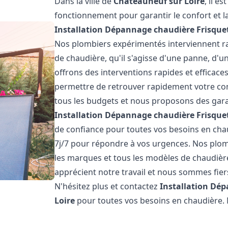
Dans la ville de
Châteauneuf sur Loire
, il e
fonctionnement pour garantir le confort et la
Installation Dépannage chaudière Frisque
Nos plombiers expérimentés interviennent 
de chaudière, qu'il s'agisse d'une panne, d'u
offrons des interventions rapides et efficaces
permettre de retrouver rapidement votre conf
tous les budgets et nous proposons des garan
Installation Dépannage chaudière Frisque
de confiance pour toutes vos besoins en ch
7j/7 pour répondre à vos urgences. Nos plom
les marques et tous les modèles de chaudièr
apprécient notre travail et nous sommes fiers
N'hésitez plus et contactez
Installation Dé
Loire
pour toutes vos besoins en chaudière