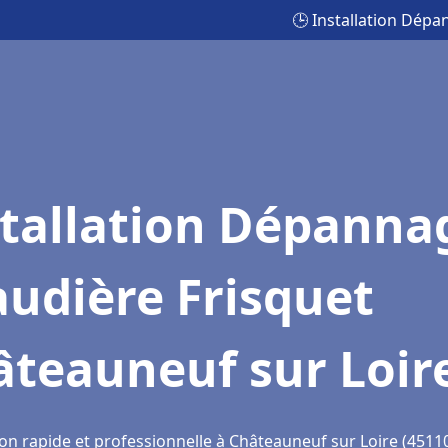
🕒 Installation Dép
stallation Dépanna
udière Frisquet
âteauneuf sur Loir
ion rapide et professionnelle à Châteauneuf sur Loire (4511